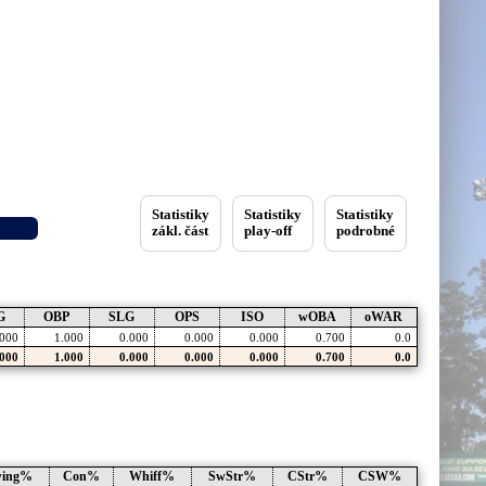
Statistiky
Statistiky
Statistiky
zákl. část
play-off
podrobné
G
OBP
SLG
OPS
ISO
wOBA
oWAR
.000
1.000
0.000
0.000
0.000
0.700
0.0
.000
1.000
0.000
0.000
0.000
0.700
0.0
wing%
Con%
Whiff%
SwStr%
CStr%
CSW%