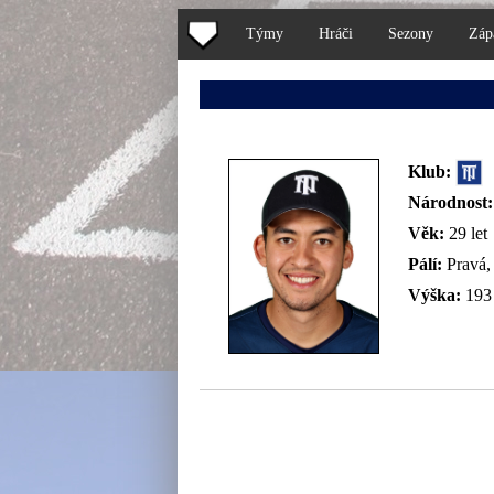
Týmy
Hráči
Sezony
Záp
Klub:
Národnost:
Věk:
29 let
Pálí:
Pravá
Výška:
193