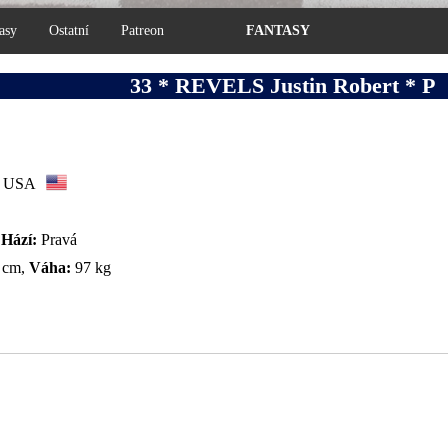
asy
Ostatní
Patreon
FANTASY
33 * REVELS Justin Robert * P
USA
,
Hází:
Pravá
 cm,
Váha:
97 kg