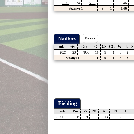
2021
24
NUC
9
1
0.46
Sezony: 1
9
1
0.46
Nadhoz
Baráž
rok
věk
tým
G
GS
CG
W
L
S
2021
23
NUC
10
9
1
5
2
Sezony: 1
10
9
1
5
2
Fielding
rok
Pos
GS
PO
A
RF
E
2021
P
9
1
13
1.6
0