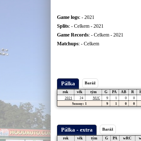
Game logs
: -
2021
Splits
: -
Celkem
-
2021
Game Records
: -
Celkem
-
2021
Matchups
: -
Celkem
Pálka
Baráž
rok
věk
tým
G
PA
AB
R
2021
24
NUC
9
1
0
0
Sezony: 1
9
1
0
0
Pálka - extra
Baráž
rok
věk
tým
G
PA
wRC