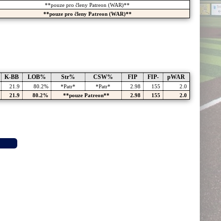
**pouze pro členy Patreon (WAR)**
**pouze pro členy Patreon (WAR)**
K-BB
LOB%
Str%
CSW%
FIP
FIP-
pWAR
21.9
80.2%
*Patr*
*Patr*
2.98
155
2.0
21.9
80.2%
**pouze Patreon**
2.98
155
2.0