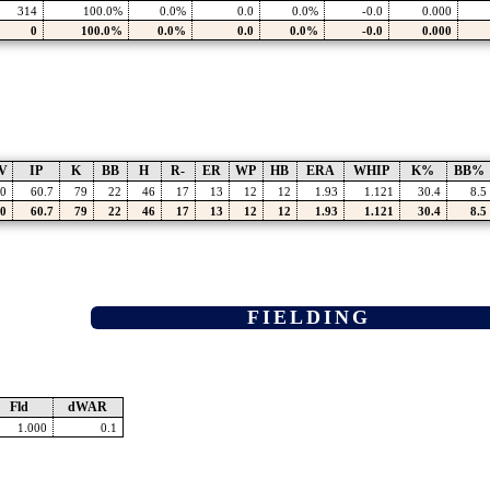
314
100.0%
0.0%
0.0
0.0%
-0.0
0.000
0
100.0%
0.0%
0.0
0.0%
-0.0
0.000
V
IP
K
BB
H
R-
ER
WP
HB
ERA
WHIP
K%
BB%
0
60.7
79
22
46
17
13
12
12
1.93
1.121
30.4
8.5
0
60.7
79
22
46
17
13
12
12
1.93
1.121
30.4
8.5
FIELDING
Fld
dWAR
1.000
0.1