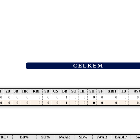
CELKEM
H
2B
3B
HR
RBI
SB
CS
BB
SO
HP
SH
SF
XBH
TB
AV
0
0
0
0
0
0
0
1
0
0
0
0
0
0
0
0
0
0
0
0
0
0
1
0
0
0
0
0
0
0
wRC+
BB%
SO%
bWAR
SB%
rWAR
BABIP
S